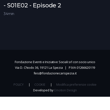
- S01E02 - Episode 2
34min
Fondazione Eventi e Iniziative Sociali srl con socio unico
Via D. Chiodo 36, 19121 La Spezia | P.IVA 01266620119
feis@fondazionecarispezia.it
POLICY
|
COOKIE
|
Modifica preferenze cookie
Developed by
Emotion Design