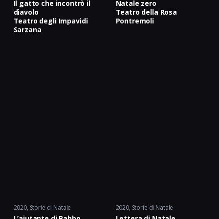
Il gatto che incontrò il
Natale zero
diavolo
Teatro della Rosa
Teatro degli Impavidi
Pontremoli
Sarzana
2020
Storie di Natale
2020
Storie di Natale
L’aiutante di Babbo
Lettera di Natale