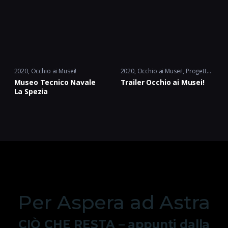
2020
Occhio ai Musei!
2020
Occhio ai Musei!
,
Progetto Cult.
Museo Tecnico Navale
Trailer Occhio ai Musei!
La Spezia
Per Aspera ad Astra
CIÒ CHE RESTA – appunti dalla