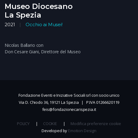
Museo Diocesano
La Spezia
2021
Occhio ai Musei!
Nicolas Ballario con
Don Cesare Giani, Direttore del Museo
Fondazione Eventi e Iniziative Sociali srl con socio unico
Via D. Chiodo 36, 19121 La Spezia | P.IVA 01266620119
feis@fondazionecarispezia.it
POLICY
|
COOKIE
|
Modifica preferenze cookie
Developed by
Emotion Design