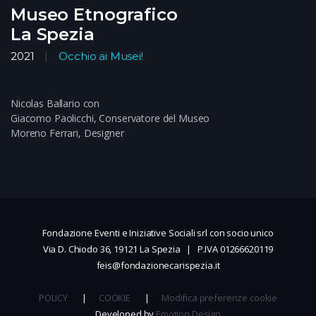
Museo Etnografico
La Spezia
2021
Occhio ai Musei!
Nicolas Ballario con
Giacomo Paolicchi, Conservatore del Museo
Moreno Ferrari, Designer
Fondazione Eventi e Iniziative Sociali srl con socio unico
Via D. Chiodo 36, 19121 La Spezia | P.IVA 01266620119
feis@fondazionecarispezia.it
POLICY
|
COOKIE
|
Modifica preferenze cookie
Developed by
Emotion Design