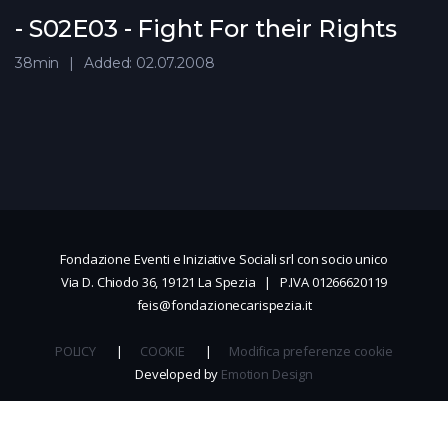
- S02E03 - Fight For their Rights
38min
Added: 02.07.2008
Fondazione Eventi e Iniziative Sociali srl con socio unico
Via D. Chiodo 36, 19121 La Spezia | P.IVA 01266620119
feis@fondazionecarispezia.it
POLICY
|
COOKIE
|
Modifica preferenze cookie
Developed by
Emotion Design