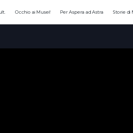
lt.
Occhio ai Musei!
Per Aspera ad Astra
Storie di