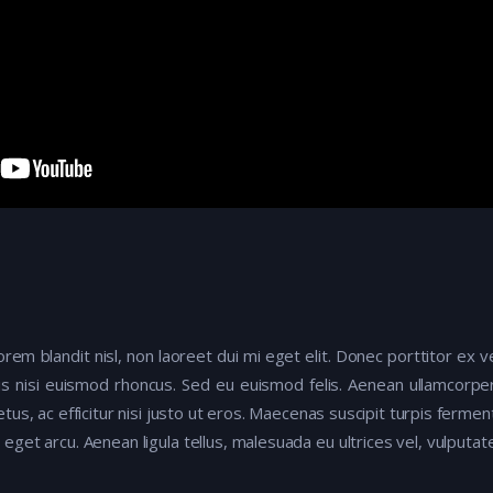
lorem blandit nisl, non laoreet dui mi eget elit. Donec porttitor ex
uis nisi euismod rhoncus. Sed eu euismod felis. Aenean ullamcorpe
us, ac efficitur nisi justo ut eros. Maecenas suscipit turpis ferm
 eget arcu. Aenean ligula tellus, malesuada eu ultrices vel, vulput