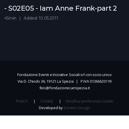
- S02E05 - Iam Anne Frank-part 2
45min
Added: 10.05.2011
Fondazione Eventi e Iniziative Sociali srl con socio unico
Via D. Chiodo 36, 19121 La Spezia | P.IVA 01266620119
feis@fondazionecarispezia.it
POLICY
|
COOKIE
|
Modifica preferenze cookie
Developed by
Emotion Design