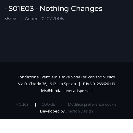
- S01E03 - Nothing Changes
38min
Added: 02.07.2008
Fondazione Eventi e Iniziative Sociali srl con socio unico
Via D. Chiodo 36, 19121 La Spezia | P.IVA 01266620119
feis@fondazionecarispezia.it
POLICY
|
COOKIE
|
Modifica preferenze cookie
Developed by
Emotion Design