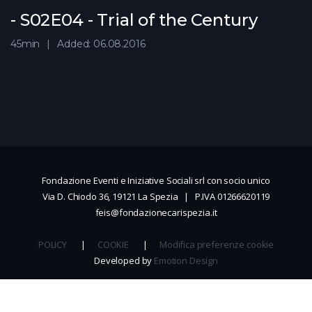
- S02E04 - Trial of the Century
45min
Added: 06.08.2016
Fondazione Eventi e Iniziative Sociali srl con socio unico
Via D. Chiodo 36, 19121 La Spezia | P.IVA 01266620119
feis@fondazionecarispezia.it
POLICY
|
COOKIE
|
Modifica preferenze cookie
Developed by
Emotion Design